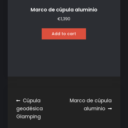
Marco de cúpula aluminio
€
1,390
Add to cart
Navegación
Cúpula
Marco de cúpula
geodésica
aluminio
de
Glamping
entradas