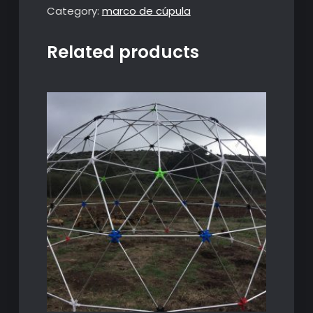
PVC
Category:
marco de cúpula
Plastico
quantity
Related products