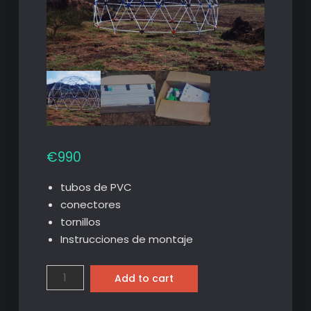
€
990
tubos de PVC
conectores
tornillos
Instrucciones de montaje
Marco
Add to cart
de
cúpula