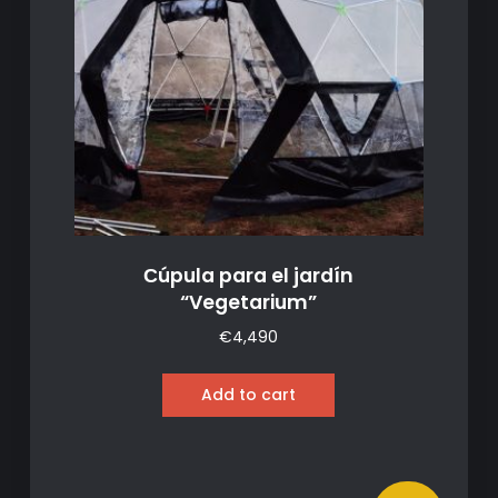
Сúpula para el jardín
“Vegetarium”
€
4,490
Add to cart