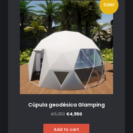
Sale!
Cúpula geodésica Glamping
€
5,350
€
4,950
Add to cart