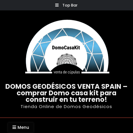
Skip
Top Bar
to
content
DOMOS GEODÉSICOS VENTA SPAIN –
comprar Domo casa kit para
construir en tu terreno!
Tienda Online de Domos Geodésicos
Menu